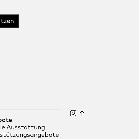
etzen
bote
ale Ausstattung
stützungsangebote