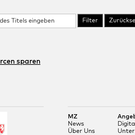
Filter
Zurücks
urcen sparen
MZ
Ange
News
Digit
Über Uns
Unter