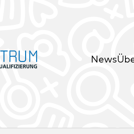
News
Übe