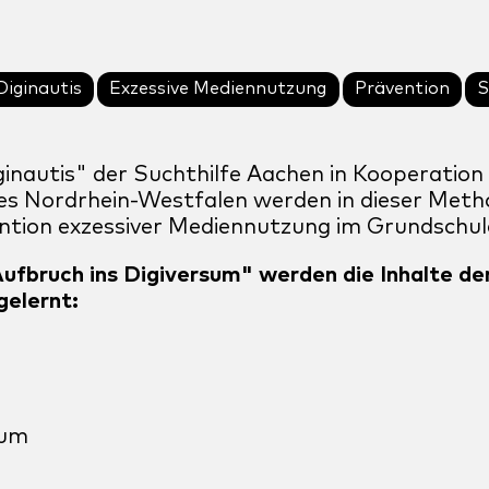
Diginautis
Exzessive Mediennutzung
Prävention
S
inautis" der Suchthilfe Aachen in Kooperation
des Nordrhein-Westfalen werden in dieser Met
ention exzessiver Mediennutzung im Grundschul
bruch ins Digiversum" werden die Inhalte de
gelernt:
sum