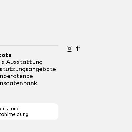
bote
ale Ausstattung
stützungsangebote
nberatende
nsdatenbank
ens- und
tahlmeldung