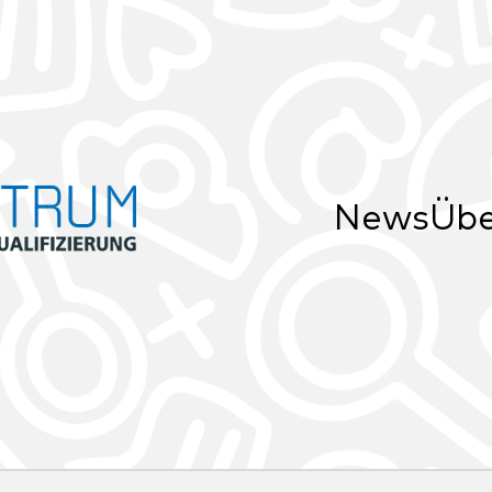
News
Übe