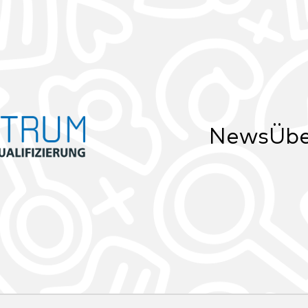
News
Übe